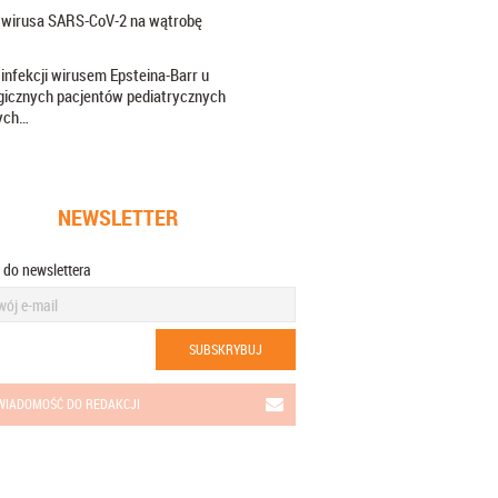
wirusa SARS-CoV-2 na wątrobę
 infekcji wirusem Epsteina-Barr u
gicznych pacjentów pediatrycznych
ych…
NEWSLETTER
ę do newslettera
SUBSKRYBUJ
WIADOMOŚĆ DO REDAKCJI