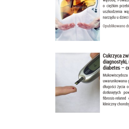
o ciężkim przeb
uszkodzenia wąt
narządu u dziec
Opublikowano dn
Cukrzyca zw
diagnostyki, 
diabetes – c
Mukowiscydoza (c
uwarunkowana ge
długości życia 
dotkniętych pow
fibrosis-relate
kliniczny choroby