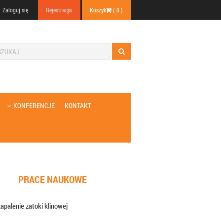
Zaloguj się
Rejestracja
Koszyk
(
0
)
KONFERENCJE
KONTAKT
PRACE NAUKOWE
apalenie zatoki klinowej