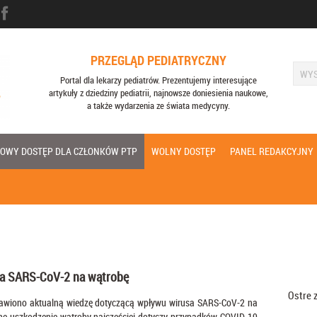
PRZEGLĄD PEDIATRYCZNY
Portal dla lekarzy pediatrów. Prezentujemy interesujące
artykuły z dziedziny pediatrii, najnowsze doniesienia naukowe,
a także wydarzenia ze świata medycyny.
OWY DOSTĘP DLA CZŁONKÓW PTP
WOLNY DOSTĘP
PANEL REDAKCYJNY
a SARS-CoV-2 na wątrobę
Ostre z
awiono aktualną wiedzę dotyczącą wpływu wirusa SARS-CoV-2 na
e uszkodzenie wątroby najczęściej dotyczy przypadków COVID-19