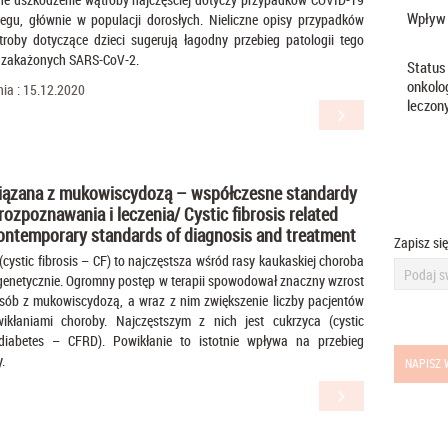
Wpływ 
iegu, głównie w populacji dorosłych. Nieliczne opisy przypadków
roby dotyczące dzieci sugerują łagodny przebieg patologii tego
i zakażonych SARS-CoV-2.
Status
onkolo
ia : 15.12.2020
leczon
iązana z mukowiscydozą – współczesne standardy
rozpoznawania i leczenia/ Cystic fibrosis related
ontemporary standards of diagnosis and treatment
Zapisz si
ystic fibrosis – CF) to najczęstsza wśród rasy kaukaskiej choroba
netycznie. Ogromny postęp w terapii spowodował znaczny wzrost
osób z mukowiscydozą, a wraz z nim zwiększenie liczby pacjentów
ikłaniami choroby. Najczęstszym z nich jest cukrzyca (cystic
d diabetes – CFRD). Powikłanie to istotnie wpływa na przebieg
.
NAPISZ 