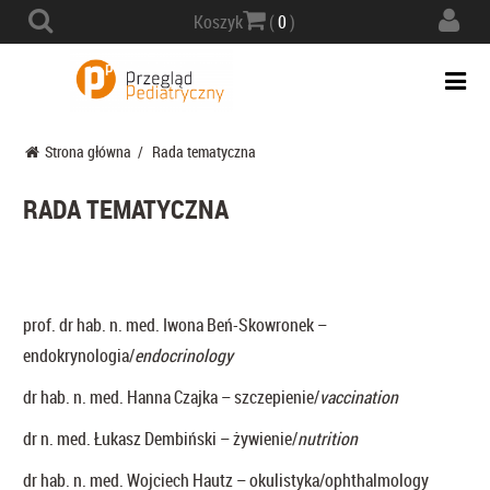
Actio
Koszyk
(
0
)
navig
Togg
navi
Strona główna
/
Rada tematyczna
RADA TEMATYCZNA
prof. dr hab. n. med. Iwona Beń-Skowronek –
endokrynologia/
endocrinology
dr hab. n. med. Hanna Czajka – szczepienie/
vaccination
dr n. med. Łukasz Dembiński – żywienie/
nutrition
dr hab. n. med. Wojciech Hautz ­– okulistyka/ophthalmology