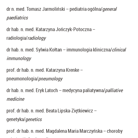
dr n. med. Tomasz Jarmoliński – pediatria ogólna/
general
paediatrics
dr hab. n. med. Katarzyna Jończyk-Potoczna –
radiologia/
radiology
dr hab. n. med. Sylwia Kołtan – immunologia kliniczna/
clinical
immunology
prof. dr hab. n. med. Katarzyna Krenke –
pneumonologia/
pneumology
dr hab. n. med. Eryk Latoch – medycyna paliatywna/
palliative
medicine
prof. dr hab. n. med. Beata Lipska-Ziętkiewicz –
genetyka/
genetics
prof. dr hab. n. med. Magdalena Maria Marczyńska – choroby