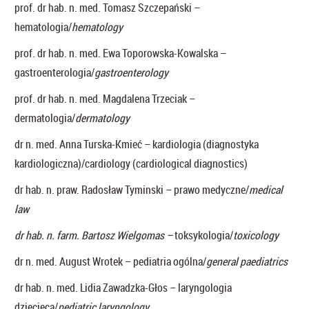
prof. dr hab. n. med. Tomasz Szczepański –
hematologia/
hematology
prof. dr hab. n. med. Ewa Toporowska-Kowalska –
gastroenterologia/
gastroenterology
prof. dr hab. n. med. Magdalena Trzeciak –
dermatologia/
dermatology
dr n. med. Anna Turska-Kmieć – kardiologia (diagnostyka
kardiologiczna)/cardiology (cardiological diagnostics)
dr hab. n. praw. Radosław Tyminski – prawo medyczne/
medical
law
dr hab. n. farm. Bartosz Wielgomas –
toksykologia/
toxicology
dr n. med. August Wrotek – pediatria ogólna/
general paediatrics
dr hab. n. med. Lidia Zawadzka-Głos – laryngologia
dziecięca/
pediatric laryngology