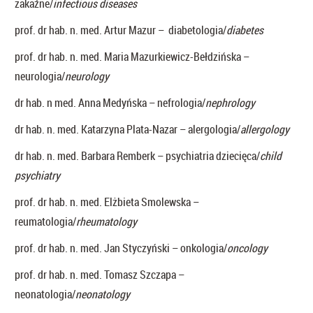
zakaźne/
infectious diseases
prof. dr hab. n. med. Artur Mazur – diabetologia/
diabetes
prof. dr hab. n. med. Maria Mazurkiewicz-Bełdzińska –
neurologia/
neurology
dr hab. n med. Anna Medyńska – nefrologia/
nephrology
dr hab. n. med. Katarzyna Plata-Nazar – alergologia/
allergology
dr hab. n. med. Barbara Remberk – psychiatria dziecięca/
c
hild
psychiatry
prof. dr hab. n. med. Elżbieta Smolewska –
reumatologia/
rheumatology
prof. dr hab. n. med. Jan Styczyński – onkologia/
oncology
prof. dr hab. n. med. Tomasz Szczapa ­–
neonatologia/
neonatology