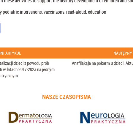
n these activities to support the healthy development of children and soc
y pediatric intervenons, vaccinaons, read-aloud, education
NI ARTYKUŁ
NASTĘPNY
talizacji dzieci z powodu prób
Anafilaksja na pokarm u dzieci. Akt
h w latach 2017-2023 na jednym
iatrycznym
NASZE CZASOPISMA