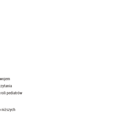
ozwojem
czytania
 roli pediatrów
o niższych