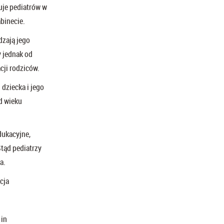
uje pediatrów w
binecie.
zają jego
 jednak od
cji rodziców.
dziecka i jego
d wieku
dukacyjne,
Stąd pediatrzy
a.
cja
 in