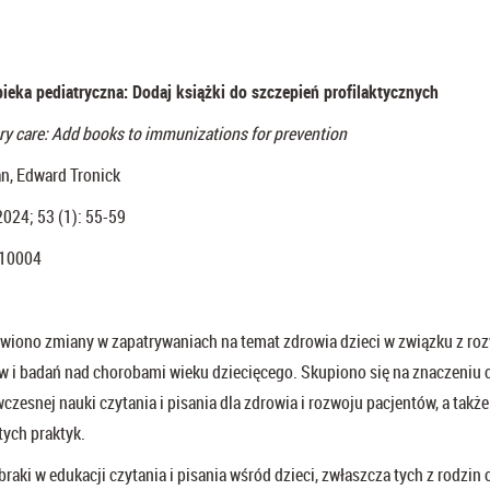
eka pediatryczna: Dodaj książki do szczepień profilaktycznych
ry care: Add books to immunizations for prevention
n, Edward Tronick
2024; 53 (1): 55-59
/10004
wiono zmiany w zapatrywaniach na temat zdrowia dzieci w związku z r
ów i badań nad chorobami wieku dziecięcego. Skupiono się na znaczeniu 
czesnej nauki czytania i pisania dla zdrowia i rozwoju pacjentów, a także
ych praktyk.
raki w edukacji czytania i pisania wśród dzieci, zwłaszcza tych z rodzin 