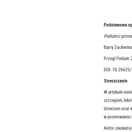
Podstawowa opi
Pediatric prima
Barry Zuckerma
Przegl Pediatr 
DOI: 10.26625
Streszczenie
W artykule omó
szczepień, lek
dzieciom oraz w
w promowaniu t
Autor zauważa b