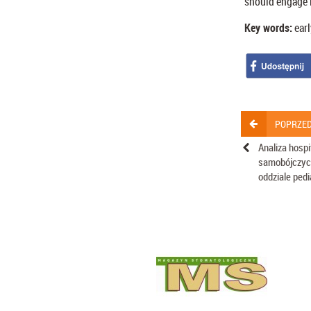
should engage i
Key words:
earl
POPRZED
Analiza hospi
samobójczyc
oddziale ped