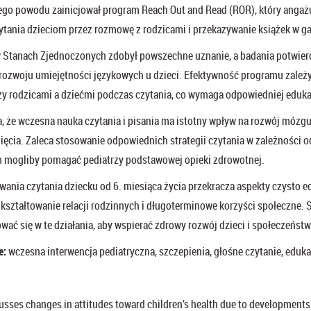
ego powodu zainicjował program Reach Out and Read (ROR), który angaż
tania dzieciom przez rozmowę z rodzicami i przekazywanie książek w ga
Stanach Zjednoczonych zdobył powszechne uznanie, a badania potwierd
rozwoju umiejętności językowych u dzieci. Efektywność programu zależy
dzy rodzicami a dziećmi podczas czytania, co wymaga odpowiedniej eduka
, że wczesna nauka czytania i pisania ma istotny wpływ na rozwój mózgu 
ięcia. Zaleca stosowanie odpowiednich strategii czytania w zależności o
m mogliby pomagać pediatrzy podstawowej opieki zdrowotnej.
ania czytania dziecku od 6. miesiąca życia przekracza aspekty czysto e
kształtowanie relacji rodzinnych i długoterminowe korzyści społeczne. 
ać się w te działania, aby wspierać zdrowy rozwój dzieci i społeczeństw
e:
wczesna interwencja pediatryczna, szczepienia, głośne czytanie, eduka
cusses changes in attitudes toward children’s health due to developments