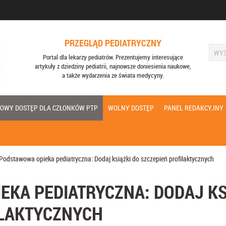
PRZEGLĄD PEDIATRYCZNY
Portal dla lekarzy pediatrów. Prezentujemy interesujące
artykuły z dziedziny pediatrii, najnowsze doniesienia naukowe,
a także wydarzenia ze świata medycyny.
OWY DOSTĘP DLA CZŁONKÓW PTP
WOLNY DOSTĘP
PANEL REDAKCYJNY
Podstawowa opieka pediatryczna: Dodaj książki do szczepień profilaktycznych
KA PEDIATRYCZNA: DODAJ KS
ILAKTYCZNYCH