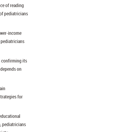
ce of reading
of pediatricians
lower-income
 pediatricians
 confirming its
s depends on
rain
rategies for
educational
, pediatricians