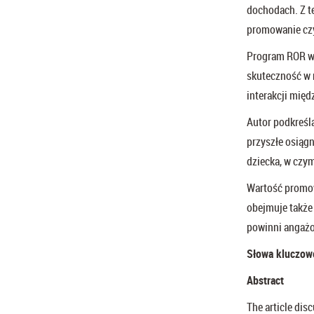
dochodach. Z t
promowanie czy
Program ROR w 
skuteczność w 
interakcji mię
Autor podkreśla
przyszłe osiągn
dziecka, w czy
Wartość promow
obejmuje także 
powinni angażow
Słowa kluczow
Abstract
The article dis