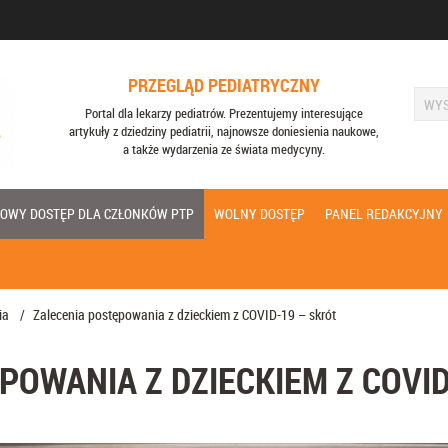
PRZEGLĄD PEDIATRYCZNY
Portal dla lekarzy pediatrów. Prezentujemy interesujące
artykuły z dziedziny pediatrii, najnowsze doniesienia naukowe,
a także wydarzenia ze świata medycyny.
OWY DOSTĘP DLA CZŁONKÓW PTP
WOLNY DOSTĘP
PANEL REDAKCYJNY
ia
/
Zalecenia postępowania z dzieckiem z COVID-19 – skrót
̨POWANIA Z DZIECKIEM Z COVI