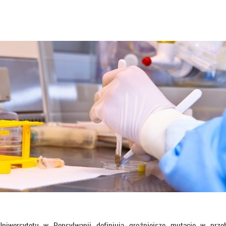
iwersytetu w Pensylwanii definiują groźniejsze mutacje w prze