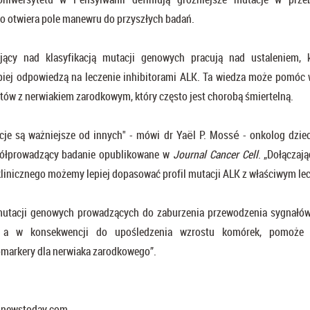
o otwiera pole manewru do przyszłych badań.
jący nad klasyfikacją mutacji genowych pracują nad ustaleniem, k
epiej odpowiedzą na leczenie inhibitorami ALK. Ta wiedza może pomóc 
ntów z nerwiakiem zarodkowym, który często jest chorobą śmiertelną.
cje są ważniejsze od innych" - mówi dr Yaël P. Mossé - onkolog dziec
spółprowadzący badanie opublikowane w
Journal Cancer Cell
. „Dołączaj
linicznego możemy lepiej dopasować profil mutacji ALK z właściwym le
mutacji genowych prowadzących do zaburzenia przewodzenia sygnałów
 a w konsekwencji do upośledzenia wzrostu komórek, pomoże z
omarkery dla nerwiaka zarodkowego”.
alnewstoday.com