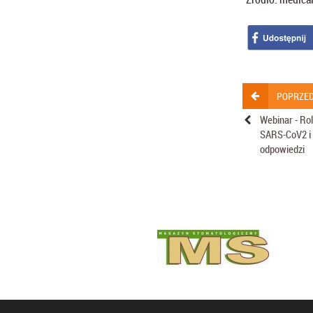
POPRZED
Webinar - Ro
SARS-CoV2 i m
odpowiedzi