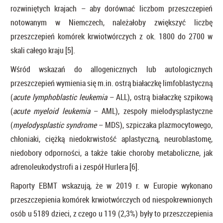
rozwiniętych krajach – aby dorównać liczbom przeszczepień
notowanym w Niemczech, należałoby zwiększyć liczbę
przeszczepień komórek krwiotwórczych z ok. 1800 do 2700 w
skali całego kraju [5].
Wśród wskazań do allogenicznych lub autologicznych
przeszczepień wymienia się m.in. ostrą białaczkę limfoblastyczną
(
acute lymphoblastic leukemia
– ALL), ostrą białaczkę szpikową
(
acute myeloid leukemia
– AML), zespoły mielodysplastyczne
(
myelodysplastic syndrome
– MDS), szpiczaka plazmocytowego,
chłoniaki, ciężką niedokrwistość aplastyczną, neuroblastomę,
niedobory odporności, a także takie choroby metaboliczne, jak
adrenoleukodystrofi a i zespół Hurlera [6].
Raporty EBMT wskazują, że w 2019 r. w Europie wykonano
przeszczepienia komórek krwiotwórczych od niespokrewnionych
osób u 5189 dzieci, z czego u 119 (2,3%) były to przeszczepienia