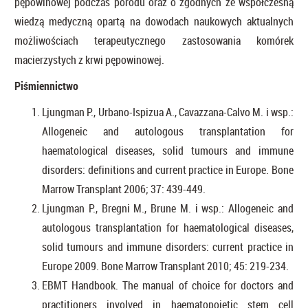
pępowinowej podczas porodu oraz o zgodnych ze współczesną
wiedzą medyczną opartą na dowodach naukowych aktualnych
możliwościach terapeutycznego zastosowania komórek
macierzystych z krwi pępowinowej.
Piśmiennictwo
Ljungman P., Urbano-Ispizua A., Cavazzana-Calvo M. i wsp.:
Allogeneic and autologous transplantation for
haematological diseases, solid tumours and immune
disorders: definitions and current practice in Europe. Bone
Marrow Transplant 2006; 37: 439-449.
Ljungman P., Bregni M., Brune M. i wsp.: Allogeneic and
autologous transplantation for haematological diseases,
solid tumours and immune disorders: current practice in
Europe 2009. Bone Marrow Transplant 2010; 45: 219-234.
EBMT Handbook. The manual of choice for doctors and
practitioners involved in haematopoietic stem cell