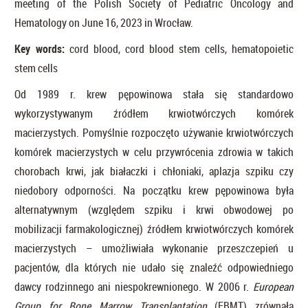
meeting of the Polish Society of Pediatric Oncology and
Hematology on June 16, 2023 in Wrocław.
Key words:
cord blood, cord blood stem cells, hematopoietic
stem cells
Od 1989 r. krew pępowinowa stała się standardowo
wykorzystywanym źródłem krwiotwórczych komórek
macierzystych. Pomyślnie rozpoczęto używanie krwiotwórczych
komórek macierzystych w celu przywrócenia zdrowia w takich
chorobach krwi, jak białaczki i chłoniaki, aplazja szpiku czy
niedobory odporności. Na początku krew pępowinowa była
alternatywnym (względem szpiku i krwi obwodowej po
mobilizacji farmakologicznej) źródłem krwiotwórczych komórek
macierzystych – umożliwiała wykonanie przeszczepień u
pacjentów, dla których nie udało się znaleźć odpowiedniego
dawcy rodzinnego ani niespokrewnionego. W 2006 r.
European
Group for Bone Marrow Transplantation
(EBMT) zrównała