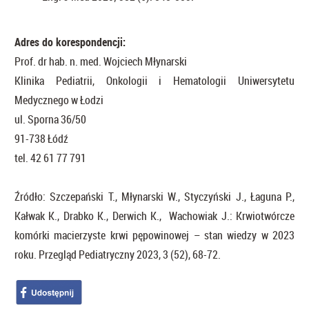
Adres do korespondencji:
Prof. dr hab. n. med. Wojciech Młynarski
Klinika Pediatrii, Onkologii i Hematologii Uniwersytetu
Medycznego w Łodzi
ul. Sporna 36/50
91-738 Łódź
tel. 42 61 77 791
Źródło: Szczepański T., Młynarski W., Styczyński J., Łaguna P.,
Kałwak K., Drabko K., Derwich K., Wachowiak J.: Krwiotwórcze
komórki macierzyste krwi pępowinowej – stan wiedzy w 2023
roku. Przegląd Pediatryczny 2023, 3 (52), 68-72.