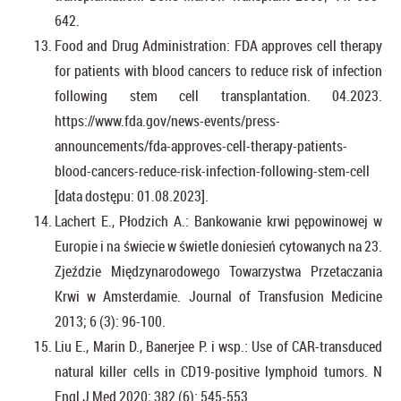
642.
Food and Drug Administration: FDA approves cell therapy
for patients with blood cancers to reduce risk of infection
following stem cell transplantation. 04.2023.
https://www.fda.gov/news-events/press-
announcements/fda-approves-cell-therapy-patients-
blood-cancers-reduce-risk-infection-following-stem-cell
[data dostępu: 01.08.2023].
Lachert E., Płodzich A.: Bankowanie krwi pępowinowej w
Europie i na świecie w świetle doniesień cytowanych na 23.
Zjeździe Międzynarodowego Towarzystwa Przetaczania
Krwi w Amsterdamie. Journal of Transfusion Medicine
2013; 6 (3): 96-100.
Liu E., Marin D., Banerjee P. i wsp.: Use of CAR-transduced
natural killer cells in CD19-positive lymphoid tumors. N
Engl J Med 2020; 382 (6): 545-553.