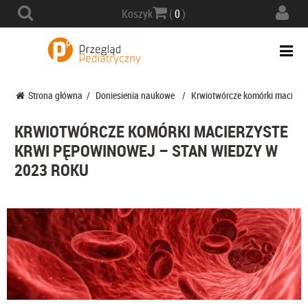
Actio
Koszyk
(
0
)
navig
Togg
navi
Strona główna
/
Doniesienia naukowe
/
Krwiotwórcze komórki macierzy
KRWIOTWÓRCZE KOMÓRKI MACIERZYSTE
KRWI PĘPOWINOWEJ – STAN WIEDZY W
2023 ROKU