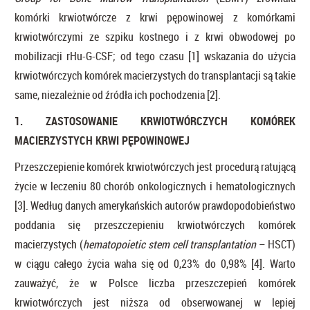
komórki krwiotwórcze z krwi pępowinowej z komórkami
krwiotwórczymi ze szpiku kostnego i z krwi obwodowej po
mobilizacji rHu-G-CSF; od tego czasu [1] wskazania do użycia
krwiotwórczych komórek macierzystych do transplantacji są takie
same, niezależnie od źródła ich pochodzenia [2].
1. ZASTOSOWANIE KRWIOTWÓRCZYCH KOMÓREK
MACIERZYSTYCH KRWI PĘPOWINOWEJ
Przeszczepienie komórek krwiotwórczych jest procedurą ratującą
życie w leczeniu 80 chorób onkologicznych i hematologicznych
[3]. Według danych amerykańskich autorów prawdopodobieństwo
poddania się przeszczepieniu krwiotwórczych komórek
macierzystych (
hematopoietic stem cell transplantation
– HSCT)
w ciągu całego życia waha się od 0,23% do 0,98% [4]. Warto
zauważyć, że w Polsce liczba przeszczepień komórek
krwiotwórczych jest niższa od obserwowanej w lepiej