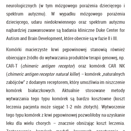
neurologicznych (w tym mózgowego porażenia dziecięcego i
spektrum autyzmu). W wypadku mózgowego porażenia
dziecięcego, udaru niedokrwiennego oraz spektrum autyzmu
najbardziej zaawansowane są badania kliniczne Duke Center for
Autism and Brain Development, które obecnie są w fazie II i III.
Komórki macierzyste krwi pępowinowej stanowią również
obiecujące źródło do wytwarzania produktów terapii genowej, np.
CAR-T (
chimeric antigen receptor
) oraz komórek CAR NK
(
chimeric antigen receptor natural killer
) – komórek „naturalnych
zabójców” z dodanym receptorem, który umożliwia im niszczenie
komórek białaczkowych. Aktualnie stosowane metody
wytwarzania tego typu komórek są bardzo kosztowne (koszt
leczenia pacjenta może sięgać 1-2 mln złotych). Wytworzenie
tego typu komórek z krwi pępowinowej pozwoliłoby na uzyskanie
leku dla wielu chorych – znacznie obniżając koszt leczenia.