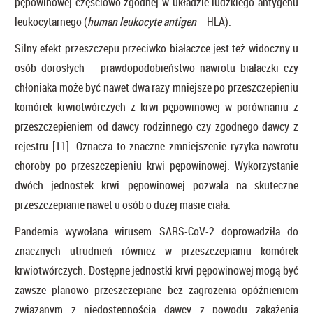
pępowinowej częściowo zgodnej w układzie ludzkiego antygenu
leukocytarnego (
human leukocyte antigen
– HLA).
Silny efekt przeszczepu przeciwko białaczce jest też widoczny u
osób dorosłych – prawdopodobieństwo nawrotu białaczki czy
chłoniaka może być nawet dwa razy mniejsze po przeszczepieniu
komórek krwiotwórczych z krwi pępowinowej w porównaniu z
przeszczepieniem od dawcy rodzinnego czy zgodnego dawcy z
rejestru [11]. Oznacza to znaczne zmniejszenie ryzyka nawrotu
choroby po przeszczepieniu krwi pępowinowej. Wykorzystanie
dwóch jednostek krwi pępowinowej pozwala na skuteczne
przeszczepianie nawet u osób o dużej masie ciała.
Pandemia wywołana wirusem SARS-CoV-2 doprowadziła do
znacznych utrudnień również w przeszczepianiu komórek
krwiotwórczych. Dostępne jednostki krwi pępowinowej mogą być
zawsze planowo przeszczepiane bez zagrożenia opóźnieniem
związanym z niedostępnością dawcy z powodu zakażenia