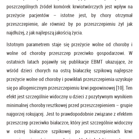
poszczególnych źródeł komórek krwiotwórczych jest wpływ na
przeżycie pacjentów – istotne jest, by chory otrzymał
przeszczepienie, ale również by po przeszczepieniu żył jak
najdłużej, z jak najlepszą jakością życia.
Istotnym parametrem staje się przeżycie wolne od choroby i
wolne od choroby przeszczep przeciwko gospodarzowi. W
ostatnich latach pojawiły się publikacje EBMT ukazujące, że
wśród dzieci chorych na ostrą białaczkę szpikową najlepsze
przeżycie wolne od choroby i powikłań przeszczepienia uzyskuje
się po allogenicznym przeszczepieniu krwi pępowinowej [10]. Ten
efekt jest szczególnie widoczny u dzieci z pozytywnym wynikiem
minimalnej choroby resztkowej przed przeszczepieniem – grupie
najgorzej rokującej. Jest to prawdopodobnie związane z efektem
przeszczep przeciwko białaczce, który jest szczególnie widoczny
w ostrej białaczce szpikowej po przeszczepieniach krwi