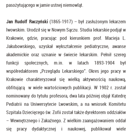
pasożytującego w jamie ustnej niemowląt.
Jan Rudolf Raczyński
(1865-1917) – był zasłużonym lekarzem
lwowskim. Urodził się w Nowym Sączu. Studia lekarskie podjął w
Krakowie, gdzie, pracując pod kierunkiem prof. Macieja L.
Jakubowskiego, uzyskał wykształcenie pediatryczne, awanse
akademickie oraz uznanie w świecie lekarskim. Pełnił szereg
funkcji społecznych, m.in. w latach 1893-1904 był
współredaktorem „Przeglądu Lekarskiego”. Okres jego pracy w
Krakowie charakteryzował się wielką aktywnością naukową,
obfitującą w wiele wartościowych publikacji. W 1902 r. został
nominowany do tytułu profesora, dwa lata później objął Katedrę
Pediatrii na Uniwersytecie Lwowskim, a na wniosek Komitetu
Szpitala Dziecięcego św. Zofii został także dyrektorem oddziałów
– Wewnętrznego i Zakaźnego. Z wielkim zaangażowaniem oddał
się pracy dydaktycznej i naukowej, publikował wiele