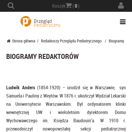
Actio
Koszyk
(
0
)
navig
Togg
navi
Strona główna
/
Redaktorzy Przeglądu Pediatrycznego
/
Biogramy Red
BIOGRAMY REDAKTORÓW
Ludwik Anders
(1854-1920) – urodził się w Warszawie, syn
Samuela i Pauliny z Weytów. W 1876 r. ukończył Wydział Lekarski
na Uniwersytecie Warszawskim. Był ordynatorem klinki
wewnętrznej UW i wieloletnim dyrektorem Domu
Wychowawczego im. Księdza Baudouin’a. W 1910 r.
przewodniczył nowopowstałej sekcji pediatrycznej