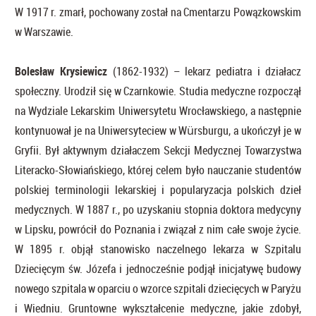
W 1917 r. zmarł, pochowany został na Cmentarzu Powązkowskim
w Warszawie.
Bolesław Krysiewicz
(1862-1932) – lekarz pediatra i działacz
społeczny. Urodził się w Czarnkowie. Studia medyczne rozpoczął
na Wydziale Lekarskim Uniwersytetu Wrocławskiego, a następnie
kontynuował je na Uniwersyteciew w Würsburgu, a ukończył je w
Gryfii. Był aktywnym działaczem Sekcji Medycznej Towarzystwa
Literacko-Słowiańskiego, której celem było nauczanie studentów
polskiej terminologii lekarskiej i popularyzacja polskich dzieł
medycznych. W 1887 r., po uzyskaniu stopnia doktora medycyny
w Lipsku, powrócił do Poznania i związał z nim całe swoje życie.
W 1895 r. objął stanowisko naczelnego lekarza w Szpitalu
Dziecięcym św. Józefa i jednocześnie podjął inicjatywę budowy
nowego szpitala w oparciu o wzorce szpitali dziecięcych w Paryżu
i Wiedniu. Gruntowne wykształcenie medyczne, jakie zdobył,