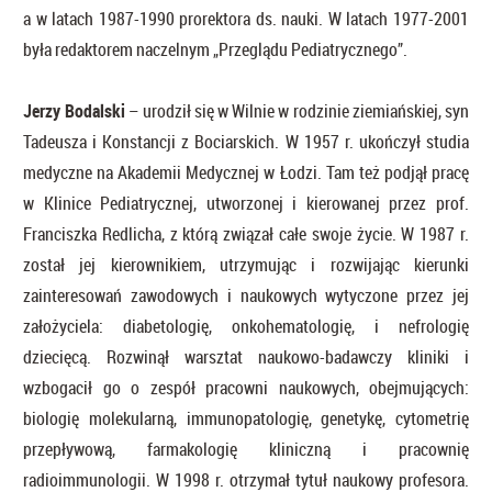
a w latach 1987-1990 prorektora ds. nauki. W latach 1977-2001
była redaktorem naczelnym „Przeglądu Pediatrycznego”.
Jerzy Bodalski
– urodził się w Wilnie w rodzinie ziemiańskiej, syn
Tadeusza i Konstancji z Bociarskich. W 1957 r. ukończył studia
medyczne na Akademii Medycznej w Łodzi. Tam też podjął pracę
w Klinice Pediatrycznej, utworzonej i kierowanej przez prof.
Franciszka Redlicha, z którą związał całe swoje życie. W 1987 r.
został jej kierownikiem, utrzymując i rozwijając kierunki
zainteresowań zawodowych i naukowych wytyczone przez jej
założyciela: diabetologię, onkohematologię, i nefrologię
dziecięcą. Rozwinął warsztat naukowo-badawczy kliniki i
wzbogacił go o zespół pracowni naukowych, obejmujących:
biologię molekularną, immunopatologię, genetykę, cytometrię
przepływową, farmakologię kliniczną i pracownię
radioimmunologii. W 1998 r. otrzymał tytuł naukowy profesora.