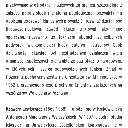
przebywając w ośrodkach naukowych za granicą, szczególnie z
zakresu patofizjologii i anatomii patologicznej, pozwalały mu
obok zainteresowań klinicznych prowadzić i rozwijać działalność
badawczo-naukową. Zawód lekarza traktował jako misję
społeczną: nazywano go lekarzem ubogich zaniedbanych
podwórek, wielkomiejskiej biedy, suteryn i strychów. Obok
działalności lekarskiej był niestrudzonym działaczem wielu
organizacji społecznych o charakterze patriotyczno-narodowym,
w których pełnił szereg odpowiedzialnych funkcji. Zmarł w
Poznaniu, pochowany został na Cmentarzu św. Marcina, skąd w
1962 r. przeniesiono jego prochy na Cmentarz Zasłużonych na
wzgórzu św. Wojciecha w Poznaniu.
Ksawery Lewkowicz
(1869-1958) – urodził się w Krakowie, syn
Antoniego i Marcjanny z Wyleżyńskich. W 1897 r. podjął studia
lekarskie na Uniwersytecie Jagiellońskim, kontynuował je w