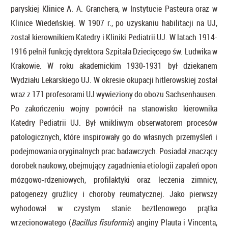
paryskiej Klinice A. A. Granchera, w Instytucie Pasteura oraz w
Klinice Wiedeńskiej. W 1907 r., po uzyskaniu habilitacji na UJ,
został kierownikiem Katedry i Kliniki Pediatrii UJ. W latach 1914-
1916 pełnił funkcję dyrektora Szpitala Dziecięcego św. Ludwika w
Krakowie. W roku akademickim 1930-1931 był dziekanem
Wydziału Lekarskiego UJ. W okresie okupacji hitlerowskiej został
wraz z 171 profesorami UJ wywieziony do obozu Sachsenhausen.
Po zakończeniu wojny powrócił na stanowisko kierownika
Katedry Pediatrii UJ. Był wnikliwym obserwatorem procesów
patologicznych, które inspirowały go do własnych przemyśleń i
podejmowania oryginalnych prac badawczych. Posiadał znaczący
dorobek naukowy, obejmujący zagadnienia etiologii zapaleń opon
mózgowo-rdzeniowych, profilaktyki oraz leczenia zimnicy,
patogenezy gruźlicy i choroby reumatycznej. Jako pierwszy
wyhodował w czystym stanie beztlenowego prątka
wrzecionowatego (
Bacillus fisuformis
) anginy Plauta i Vincenta,