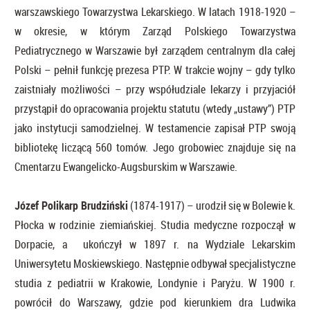
warszawskiego Towarzystwa Lekarskiego. W latach 1918-1920 –
w okresie, w którym Zarząd Polskiego Towarzystwa
Pediatrycznego w Warszawie był zarządem centralnym dla całej
Polski – pełnił funkcję prezesa PTP. W trakcie wojny – gdy tylko
zaistniały możliwości – przy współudziale lekarzy i przyjaciół
przystąpił do opracowania projektu statutu (wtedy „ustawy”) PTP
jako instytucji samodzielnej. W testamencie zapisał PTP swoją
bibliotekę liczącą 560 tomów. Jego grobowiec znajduje się na
Cmentarzu Ewangelicko-Augsburskim w Warszawie.
Józef Polikarp Brudziński
(1874-1917) – urodził się w Bolewie k.
Płocka w rodzinie ziemiańskiej. Studia medyczne rozpoczął w
Dorpacie, a ukończył w 1897 r. na Wydziale Lekarskim
Uniwersytetu Moskiewskiego. Następnie odbywał specjalistyczne
studia z pediatrii w Krakowie, Londynie i Paryżu. W 1900 r.
powrócił do Warszawy, gdzie pod kierunkiem dra Ludwika